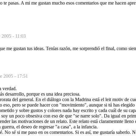
no te pasas. A mi me gustan mucho esos comentarios que me hacen apr
 2005 - 11:03
 que me gustan tus ideas. Tenías razón, me sorprendió el final, como siem
e 2005 - 17:51
a verdad.
s desarrollo, porque es una idea preciosa.
orata del general. En el diálogo con la Madrina está el leit motiv de cue
o eso, pero se puede hacer con "movimiento", aunque si tú has elegido 
metido y sobre gustos y colores nada hay escrito y cada cuál de su cap
soy un poco obsesiva con eso de que "se narre solo". Da igual en prime
tender las motivaciones de un relato. Este relato está claramemnte lleno
guerra, el deseo de regresar "a casa", a la infancia.
. No sé si me paso en os comentarios. Si es así, me gustaría saberlo. No