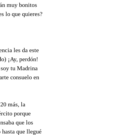
rán muy bonitos
es lo que quieres?
ncia les da este
do) ¡Ay, perdón!
 soy tu Madrina
darte consuelo en
 20 más, la
ército porque
nsaba que los
o hasta que llegué