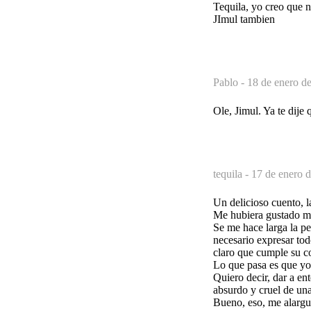
Tequila, yo creo que 
JImul tambien
Pablo -
18 de enero de
Ole, Jimul. Ya te dije
tequila -
17 de enero d
Un delicioso cuento, l
Me hubiera gustado má
Se me hace larga la per
necesario expresar tod
claro que cumple su co
Lo que pasa es que yo 
Quiero decir, dar a en
absurdo y cruel de una 
Bueno, eso, me alargué