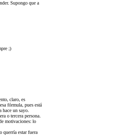
ender. Supongo que a
pre ;)
nto, claro, es
esa fórmula, pues está
a hace un sayo.
ra o tercera persona.
 de motivaciones: lo
 querría estar fuera