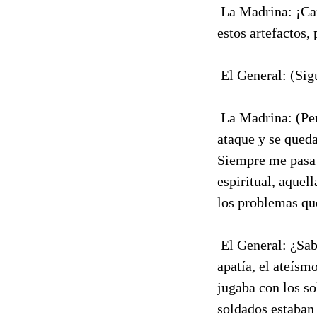
 La Madrina: ¡C
estos artefactos,
 El General: (Si
 La Madrina: (Pe
ataque y se qued
Siempre me pasa 
espiritual, aquel
los problemas qu
 El General: ¿Sa
apatía, el ateísm
jugaba con los s
soldados estaban 