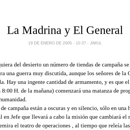
La Madrina y El General
19 DE ENERO DE 2005 - 10:37
-
JIMUL
quiera del desierto un número de tiendas de campaña se
ra una guerra muy discutida, aunque los señores de la 
la. Hay una ingente cantidad de armamento, y es que el 
s 8:00 H. de la mañana) comenzará una matanza de pro
 humanidad.
 de campaña están a oscuras y en silencio, sólo en una h
l en Jefe que llevará a cabo la misión que cambiará el 
emira el teatro de operaciones , al tiempo que releía la